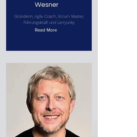
Wesner
Gründerin, Agile Coach, Scrum Master,
Führungskraft und Lernjunky
Read More